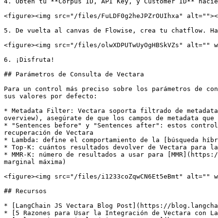
4. Obtén tu **Corpus ID, API Key, y Customer ID** hacie
<figure><img src="/files/FuLDF0g2heJPZrOUIhxa" alt=""><
5. De vuelta al canvas de Flowise, crea tu chatflow. Ha
<figure><img src="/files/olwXDPUTwUyOgHBSkVZs" alt="" w
6. ¡Disfruta!

## Parámetros de Consulta de Vectara

Para un control más preciso sobre los parámetros de con
sus valores por defecto:

* Metadata Filter: Vectara soporta filtrado de metadata
overview), asegúrate de que los campos de metadata que 
* "Sentences before" y "Sentences after": estos control
recuperación de Vectara

* Lambda: define el comportamiento de la [búsqueda híbr
* Top-K: cuántos resultados devolver de Vectara para la
* MMR-K: número de resultados a usar para [MMR](https:/
marginal máxima)

<figure><img src="/files/i1233coZqwCN6Et5eBmt" alt="" w
## Recursos

* [LangChain JS Vectara Blog Post](https://blog.langcha
* [5 Razones para Usar la Integración de Vectara con La