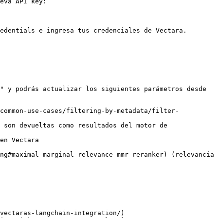
eva API key:

edentials e ingresa tus credenciales de Vectara.

" y podrás actualizar los siguientes parámetros desde 
/common-use-cases/filtering-by-metadata/filter-
 son devueltas como resultados del motor de 
en Vectara

ng#maximal-marginal-relevance-mmr-reranker) (relevancia 
vectaras-langchain-integration/)
