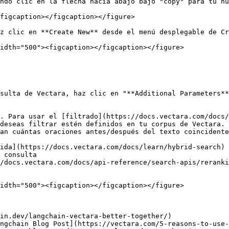
ndo clic en la flecha hacia abajo bajo "copy" para tu nu
figcaption></figcaption></figure>

z clic en **Create New** desde el menú desplegable de Cr
idth="500"><figcaption></figcaption></figure>

sulta de Vectara, haz clic en "**Additional Parameters**
. Para usar el [filtrado](https://docs.vectara.com/docs
deseas filtrar estén definidos en tu corpus de Vectara.

an cuántas oraciones antes/después del texto coincidente
ida](https://docs.vectara.com/docs/learn/hybrid-search) 
 consulta

/docs.vectara.com/docs/api-reference/search-apis/reranki
idth="500"><figcaption></figcaption></figure>

in.dev/langchain-vectara-better-together/)

ngchain Blog Post](https://vectara.com/5-reasons-to-use-