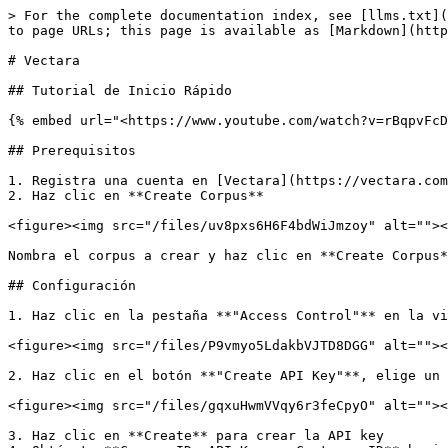
> For the complete documentation index, see [llms.txt](
to page URLs; this page is available as [Markdown](http
# Vectara

## Tutorial de Inicio Rápido

{% embed url="<https://www.youtube.com/watch?v=rBqpvFcD
## Prerequisitos

1. Registra una cuenta en [Vectara](https://vectara.com
2. Haz clic en **Create Corpus**

<figure><img src="/files/uv8pxs6H6F4bdWiJmzoy" alt=""><
Nombra el corpus a crear y haz clic en **Create Corpus*
## Configuración

1. Haz clic en la pestaña **"Access Control"** en la vi
<figure><img src="/files/P9vmyo5LdakbVJTD8DGG" alt=""><
2. Haz clic en el botón **"Create API Key"**, elige un 
<figure><img src="/files/gqxuHwmVVqy6r3feCpyO" alt=""><
3. Haz clic en **Create** para crear la API key
