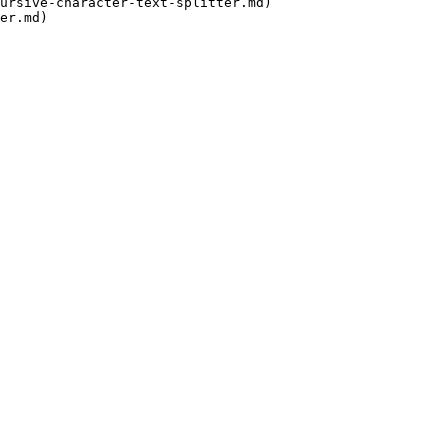
ursive-character-text-splitter.md)
