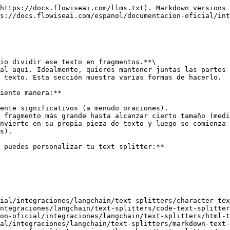
https://docs.flowiseai.com/llms.txt). Markdown versions 
s://docs.flowiseai.com/espanol/documentacion-oficial/int
io dividir ese texto en fragmentos.**\

al aquí. Idealmente, quieres mantener juntas las partes 
 texto. Esta sección muestra varias formas de hacerlo.

iente manera:**

ente significativos (a menudo oraciones).

 fragmento más grande hasta alcanzar cierto tamaño (medi
nvierte en su propia pieza de texto y luego se comienza 
s).

 puedes personalizar tu text splitter:**

ial/integraciones/langchain/text-splitters/character-tex
ntegraciones/langchain/text-splitters/code-text-splitter
on-oficial/integraciones/langchain/text-splitters/html-t
al/integraciones/langchain/text-splitters/markdown-text-