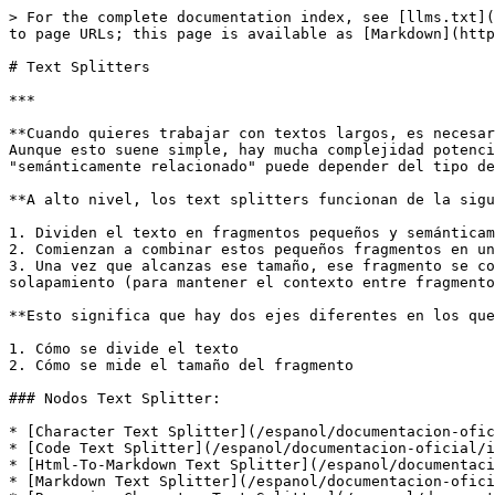
> For the complete documentation index, see [llms.txt](
to page URLs; this page is available as [Markdown](http
# Text Splitters

***

**Cuando quieres trabajar con textos largos, es necesar
Aunque esto suene simple, hay mucha complejidad potenci
"semánticamente relacionado" puede depender del tipo de
**A alto nivel, los text splitters funcionan de la sigu
1. Dividen el texto en fragmentos pequeños y semánticam
2. Comienzan a combinar estos pequeños fragmentos en un
3. Una vez que alcanzas ese tamaño, ese fragmento se co
solapamiento (para mantener el contexto entre fragmento
**Esto significa que hay dos ejes diferentes en los que
1. Cómo se divide el texto

2. Cómo se mide el tamaño del fragmento

### Nodos Text Splitter:

* [Character Text Splitter](/espanol/documentacion-ofic
* [Code Text Splitter](/espanol/documentacion-oficial/i
* [Html-To-Markdown Text Splitter](/espanol/documentaci
* [Markdown Text Splitter](/espanol/documentacion-ofici