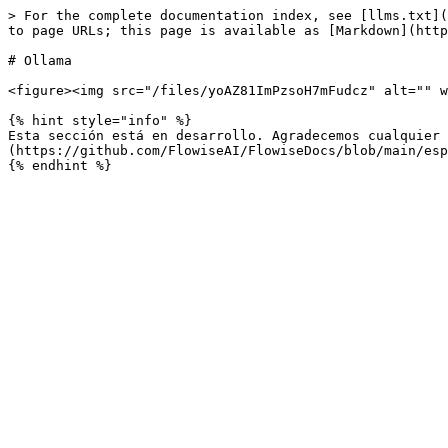
> For the complete documentation index, see [llms.txt](
to page URLs; this page is available as [Markdown](http
# Ollama

<figure><img src="/files/yoAZ81ImPzsoH7mFudcz" alt="" w
{% hint style="info" %}

Esta sección está en desarrollo. Agradecemos cualquier 
(https://github.com/FlowiseAI/FlowiseDocs/blob/main/esp