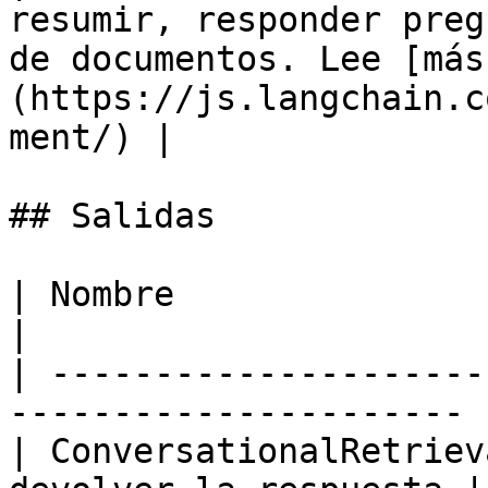
resumir, responder preg
de documentos. Lee [más
(https://js.langchain.c
ment/) |

## Salidas

| Nombre                         | D
|

| ---------------------
---------------------- |
| ConversationalRetriev