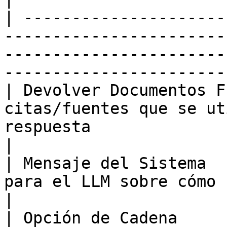
| ---------------------
-----------------------
-----------------------
-----------------------
| Devolver Documentos F
citas/fuentes que se ut
respuesta                                                                             
|

| Mensaje del Sistema  
para el LLM sobre cómo responder la consulta                          
|

| Opción de Cadena     