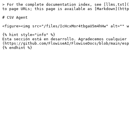
> For the complete documentation index, see [llms.txt](
to page URLs; this page is available as [Markdown](http
# CSV Agent

<figure><img src="/files/IcHcxMor4tbgaU5m4hHw" alt="" w
{% hint style="info" %}

Esta sección está en desarrollo. Agradecemos cualquier 
(https://github.com/FlowiseAI/FlowiseDocs/blob/main/esp