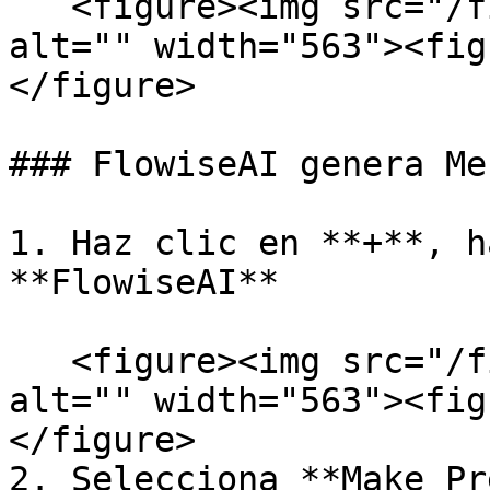
   <figure><img src="/files/jIzEnhXglo4v98Sn7cXC" 
alt="" width="563"><fig
</figure>

### FlowiseAI genera Me
1. Haz clic en **+**, h
**FlowiseAI**

   <figure><img src="/files/MNws9W6UM2dPAt546jTM" 
alt="" width="563"><fig
</figure>

2. Selecciona **Make Pr