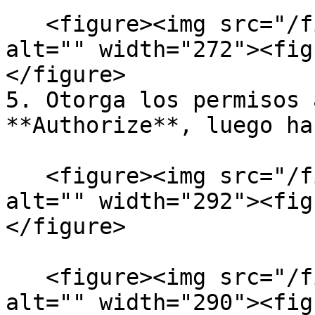
   <figure><img src="/files/58VvvEt5kPEjEfhatL6Q" 
alt="" width="272"><fig
</figure>

5. Otorga los permisos 
**Authorize**, luego ha
   <figure><img src="/files/NPiozrOpE75a8i4i5XDs" 
alt="" width="292"><fig
</figure>

   <figure><img src="/files/elmpVbiry8Ols6WR19DV" 
alt="" width="290"><fig