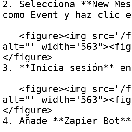
2. Selecciona **New Mes
como Event y haz clic e
   <figure><img src="/files/a8UFPkRVqY9XvXDGwaae" 
alt="" width="563"><fig
</figure>

3. **Inicia sesión** en
   <figure><img src="/files/ABr1aSWWfgG9QKB5PWvV" 
alt="" width="563"><fig
</figure>

4. Añade **Zapier Bot**