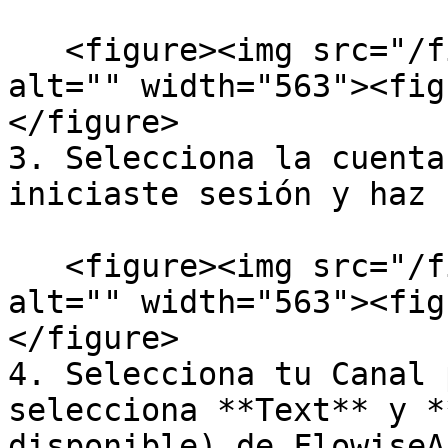
   <figure><img src="/files/vqs8MMFpu6YtecdWo1XJ" 
alt="" width="563"><fig
</figure>

3. Selecciona la cuenta
iniciaste sesión y haz 
   <figure><img src="/files/JZdNworT5ydExOV5m8Nb" 
alt="" width="563"><fig
</figure>

4. Selecciona tu Canal 
selecciona **Text** y *
disponible) de FlowiseA