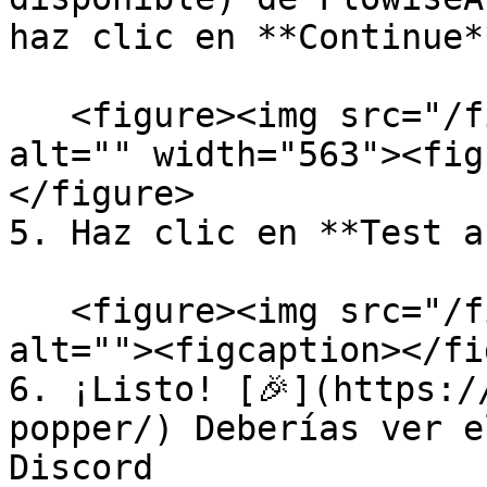
haz clic en **Continue**
   <figure><img src="/files/TyvHONtCAdrnfAAW8KRX" 
alt="" width="563"><fig
</figure>

5. Haz clic en **Test a
   <figure><img src="/files/jhCNFTIhLZmUjdH3Hm2h" 
alt=""><figcaption></fi
6. ¡Listo! [🎉](https:/
popper/) Deberías ver e
Discord
