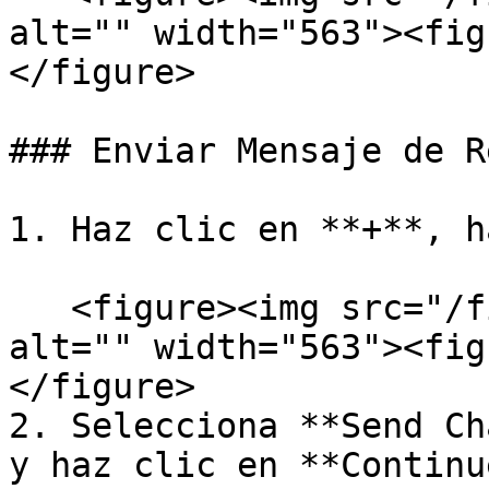
alt="" width="563"><fig
</figure>

### Enviar Mensaje de R
1. Haz clic en **+**, h
   <figure><img src="/files/se1dR3HSgEsw1Azy6183" 
alt="" width="563"><fig
</figure>

2. Selecciona **Send Ch
y haz clic en **Continue