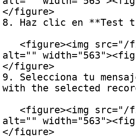
alt="" width="563"><fig
</figure>

8. Haz clic en **Test t
   <figure><img src="/files/uxPhSxmqglqflQoa5zB1" 
alt="" width="563"><fig
</figure>

9. Selecciona tu mensaj
with the selected record
   <figure><img src="/files/YYVwf4vXUKPAipBGOSo5" 
alt="" width="563"><fig
</figure>
