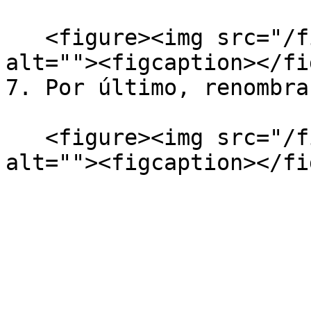
   <figure><img src="/files/IvLtJNjcJOQqsAbAKmN1" 
alt=""><figcaption></fi
7. Por último, renombra
   <figure><img src="/files/UFvE11xNh7uyxGMkiJe0" 