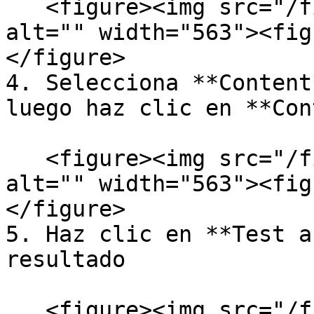
   <figure><img src="/files/19uOGCrZ8CghCuunOzKv" 
alt="" width="563"><fig
</figure>

4. Selecciona **Content
luego haz clic en **Con
   <figure><img src="/files/iPm6DA8ztre8bh6Cep4R" 
alt="" width="563"><fig
</figure>

5. Haz clic en **Test a
resultado

   <figure><img src="/files/yyOXp6pNuWHV5k68uwmv" 