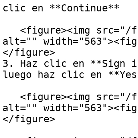
clic en **Continue**

   <figure><img src="/files/251yCLgDdnxPipCqsBEO" 
alt="" width="563"><fig
</figure>

3. Haz clic en **Sign i
luego haz clic en **Yes
   <figure><img src="/files/uPW0Pz7N3qpOHr8Sxs1x" 
alt="" width="563"><fig
</figure>
