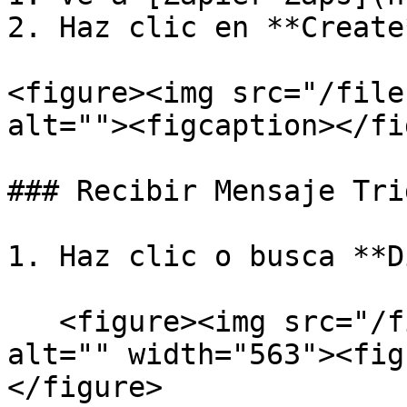
2. Haz clic en **Create*
<figure><img src="/file
alt=""><figcaption></fi
### Recibir Mensaje Trig
1. Haz clic o busca **D
   <figure><img src="/files/eTc0a7ibM5FPzcbciQOx" 
alt="" width="563"><fig
</figure>
