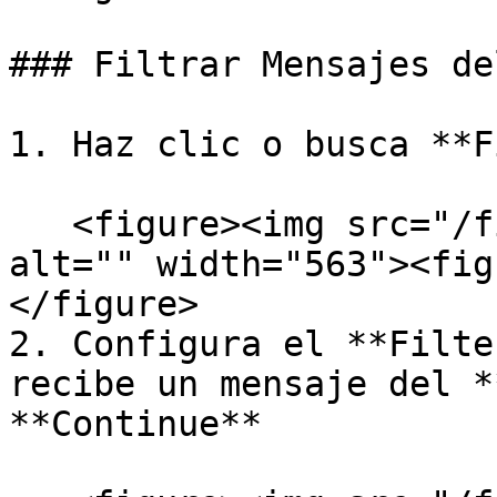
### Filtrar Mensajes de
1. Haz clic o busca **F
   <figure><img src="/files/nfIj2S0ChF55cX1cZua3" 
alt="" width="563"><fig
</figure>

2. Configura el **Filte
recibe un mensaje del *
**Continue**
