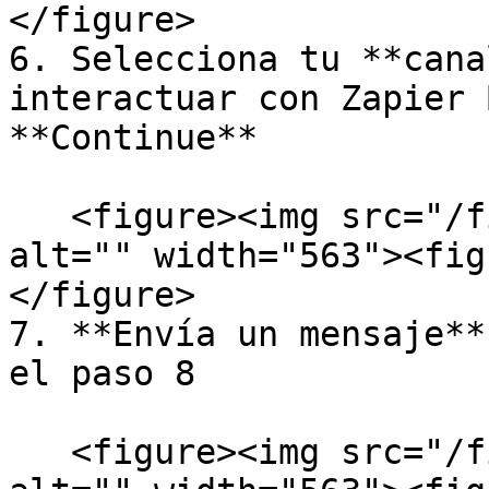
</figure>

6. Selecciona tu **cana
interactuar con Zapier 
**Continue**

   <figure><img src="/files/D6GRtDUcMXt4kgRUBC4T" 
alt="" width="563"><fig
</figure>

7. **Envía un mensaje**
el paso 8

   <figure><img src="/files/GXuyUdkeYMOU3qwrPGcQ" 